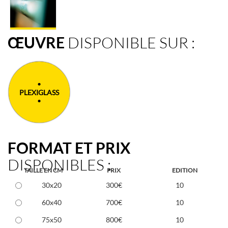
ŒUVRE
DISPONIBLE SUR :
PLEXIGLASS
FORMAT ET PRIX
DISPONIBLES :
TAILLE EN CM
PRIX
EDITION
30x20
300€
10
60x40
700€
10
75x50
800€
10